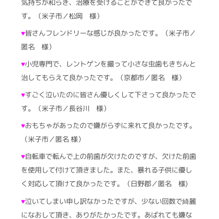
気持ちが和らぎ、治療を受けることができて良かったで
す。（米子市／松岡 様）
♥
皆さんフレンドリーな感じが良かったです。（米子市／
匿名 様）
♥
小児専門で、レントゲンを撮って小さな虫歯もきちんと
治してもらえて良かったです。（京都市／匿名 様）
♥
すごく泣いたのに皆さん優しくして下さって良かったで
す。（米子市／長谷川 様）
♥
おもちゃがあったので嫌がらずに来れて良かったです。
（米子市／匿名 様）
♥
自転車で転んで上の前歯が欠けたのですが、欠けた前歯
を使用して付けて頂きました。また、暴れる子供に優し
く対応して頂けて良かったです。（日野郡／匿名 様)
♥
泣いてしまい申し訳なかったですが、少ない回数で綺麗
になおして頂き、ありがたかったです。あばれても嫌な