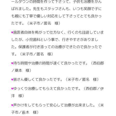
ールダウンの時間を作って下さって、子供も治療をがん
ばれました。先生もスタッフさんも、いつも笑顔で子に
も親にも丁寧で優しい対応をして下さってとても良かっ
たです。（米子市／匿名 様）
♥
歯医者自体を怖がって仕方なく、行くのも躊躇していま
したが、小児歯科という事で、行きやすさがありまし
た。保護者が付き添っての治療ができたので良かったで
す。（米子市／匿名 様）
♥
待ち時間や治療の時間が速くて良かったです。（西伯郡
／桑本 様）
♥
皆さん優しくて良かったです。（米子市／匿名 様）
♥
ゆっくり治療してもらえて良かったです。（西伯郡／伊
澤 様）
♥
声かけをしてもらって安心して治療が出来ました。（米
子市／藪木 様）