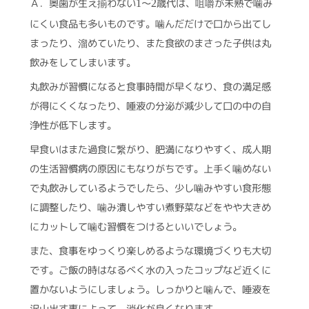
Ａ．奥歯が生え揃わない
～
歳代は、咀嚼が未熟で噛み
1
2
にくい食品も多いものです。噛んだだけで口から出てし
まったり、溜めていたり、また食欲のまさった子供は丸
飲みをしてしまいます。
丸飲みが習慣になると食事時間が早くなり、食の満足感
が得にくくなったり、唾液の分泌が減少して口の中の自
浄性が低下します。
早食いはまた過食に繋がり、肥満になりやすく、成人期
の生活習慣病の原因にもなりがちです。上手く噛めない
で丸飲みしているようでしたら、少し噛みやすい食形態
に調整したり、噛み潰しやすい煮野菜などをやや大きめ
にカットして噛む習慣をつけるといいでしょう。
また、食事をゆっくり楽しめるような環境づくりも大切
です。ご飯の時はなるべく水の入ったコップなど近くに
置かないようにしましょう。しっかりと噛んで、唾液を