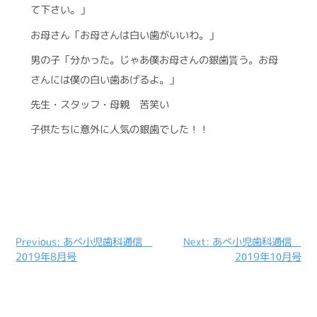
て下さい。」
お母さん「お母さんは白い歯がいいわ。」
男の子「分かった。じゃあ僕お母さんの銀歯貰う。お母
さんには僕の白い歯あげるよ。」
先生・スタッフ・母親 苦笑い
子供たちに意外に人気の銀歯でした！！
投
Previous:
あべ小児歯科通信
Next:
あべ小児歯科通信
2019年8月号
2019年10月号
稿
ナ
ビ