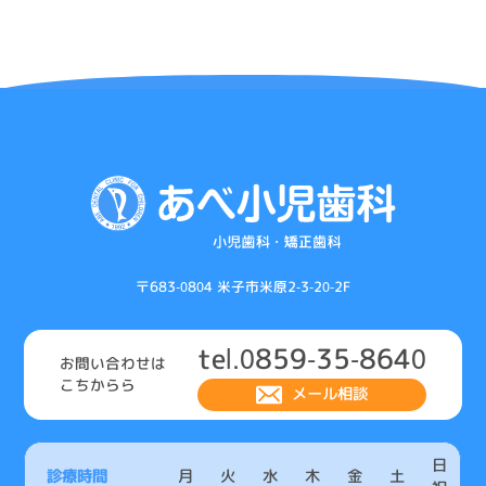
ゲ
ー
シ
ョ
ン
〒683-0804 米子市米原2-3-20-2F
tel.0859-35-8640
お問い合わせは
こちからら
メール相談
日
診療時間
月
火
水
木
金
土