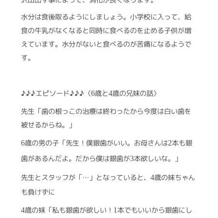
沢山出す事によって、消化が良くなります。
水分は食後取るようにしましょう。小学校に入って、給
食の牛乳がなくなると同時に食べるのを止める子供が増
えています。水分がないと食べるのが苦痛になるようで
す。
♪♪♪エピソード♪♪♪〈
歳と
歳の兄妹の話〉
6
4
先生「歯の根っこの治療は終わったから今度は白い歯を
被せるからね。」
歳の男の子「先生！僕銀歯がいい。お母さんは
本も銀
6
2
歯があるんだよ。だから僕は銀歯が
本欲しいな。」
3
先生とスタッフが「…」となっていると、
歳の妹ちゃん
4
も負けずに
歳の妹「私も銀歯が欲しい！
本でもいいから銀歯にし
4
1