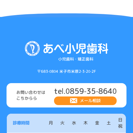
ゲ
ー
シ
ョ
ン
〒683-0804 米子市米原2-3-20-2F
tel.0859-35-8640
お問い合わせは
こちからら
メール相談
日
診療時間
月
火
水
木
金
土
祝