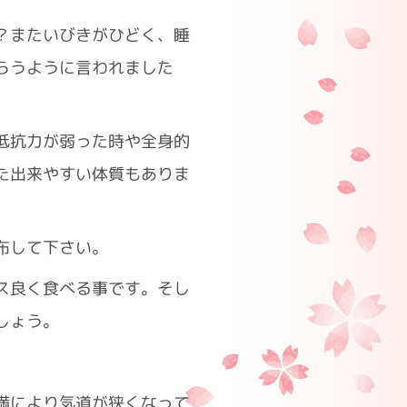
？またいびきがひどく、睡
らうように言われました
抵抗力が弱った時や全身的
た出来やすい体質もありま
布して下さい。
ス良く食べる事です。そし
しょう。
満により気道が狭くなって