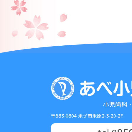
稿
ナ
ビ
ゲ
ー
シ
ョ
ン
〒683-0804 米子市米原2-3-20-2F