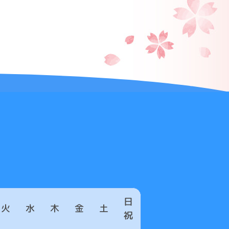
日
火
水
木
金
土
祝