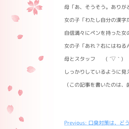
母「あ、そうそう。ありが
女の子「わたし自分の漢字
自信満々にペンを持った女
女の子「あれ？右にはねる
母とスタッフ ( ´▽｀) 
しっかりしているように見え
（この記事を書いたのは、
投
Previous:
口臭対策は、ど