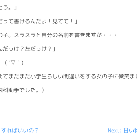
とう。」
だって書けるんだよ！見てて！」
の子。スラスラと自分の名前を書きますが・・・
んだっけ？左だっけ？」
( ´▽｀)
てまだまだ小学生らしい間違いをする女の子に微笑ましくな
歯科助手でした。）
うすればいいの？
Next:
甘い