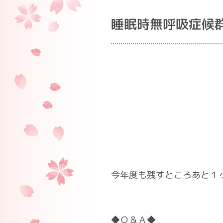
睡眠時無呼吸症候
今年度も残すところあと１
◆Ｑ＆Ａ◆