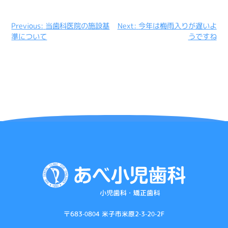
投
Previous:
当歯科医院の施設基
Next:
今年は梅雨入りが遅いよ
準について
うですね
稿
ナ
ビ
ゲ
ー
シ
ョ
ン
〒683-0804 米子市米原2-3-20-2F