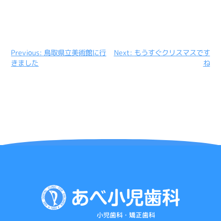
投
Previous:
鳥取県立美術館に行
Next:
もうすぐクリスマスです
きました
ね
稿
ナ
ビ
ゲ
ー
シ
ョ
ン