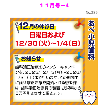
１１
月号ー4
No.289