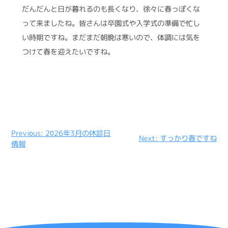
だんだんと日が暮れるのも長くなり、徐々に春っぽくな
って来ましたね。皆さんは卒園式や入学式の準備で忙し
い時期ですね。まだまだ朝晩は寒いので、体調には気を
つけて春を迎えたいですね。
投
Previous:
2026年3月の休診日
Next:
すっかり春ですね
情報
稿
ナ
ビ
ゲ
ー